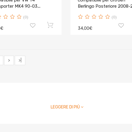
atibile per VW T4
compatibile per Citroen
sporter MK4 90-03
Berlingo Posteriore 2008-
37912
9023Z1
(0)
(0)
0€
34,00€
>
>|
LEGGERE DI PIÙ