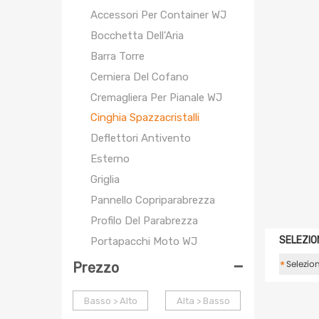
Accessori Per Container WJ
Bocchetta Dell'Aria
Barra Torre
Cerniera Del Cofano
Cremagliera Per Pianale WJ
Cinghia Spazzacristalli
Deflettori Antivento
Esterno
Griglia
Pannello Copriparabrezza
Profilo Del Parabrezza
SELEZIO
Portapacchi Moto WJ
-
Portapacchi Per Moto WJ
*
Prezzo
Pompa Tetto
Basso > Alto
Alta > Basso
Riparazione Moto WJ