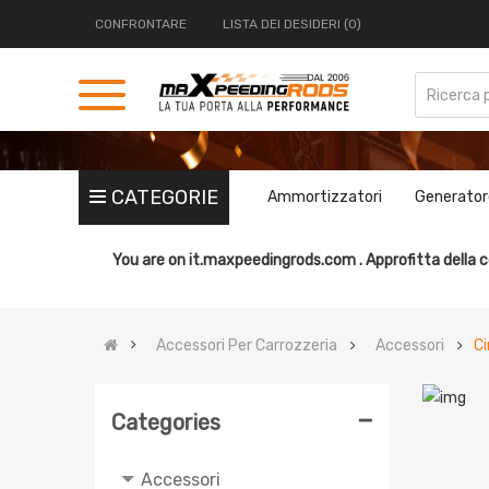
CONFRONTARE
LISTA DEI DESIDERI (0)
CATEGORIE
Ammortizzatori
Generator
You are on
it.maxpeedingrods.com .
Approfitta della c
Accessori Per Carrozzeria
Accessori
Ci
-
Categories
Accessori