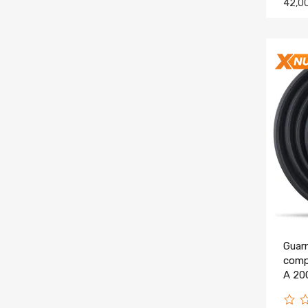
42,0
Guarn
compa
A 20
4408