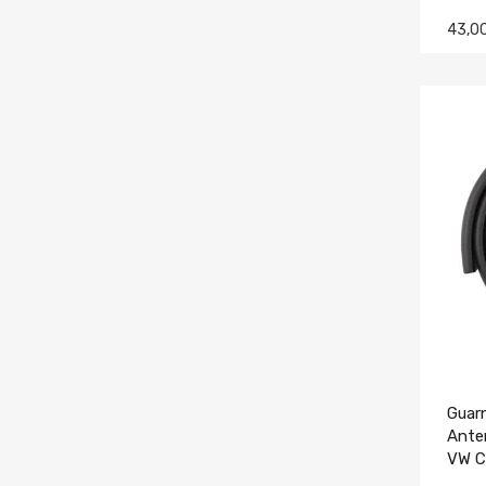
43,0
Guarn
Anter
VW C
16