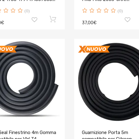
7H0837565A
(0)
(0)
0€
37,00€
 Seal Finestrino 4m Gomma
Guarnizione Porta 5m