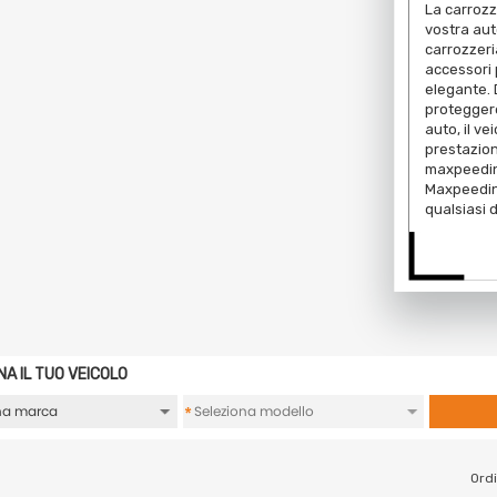
La carrozz
vostra aut
carrozzeria
accessori 
elegante. 
proteggere
auto, il v
prestazioni
maxpeedin
Maxpeedin
qualsiasi d
NA IL TUO VEICOLO
*
Ordi