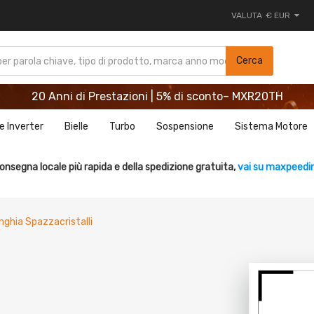
VALUTA
€ EUR
20 Anni di Prestazioni | 5% di sconto– MXR20TH
Cerca
REGISTRATI ORA E RISPARMIA 5%- CODICE： WELCOME
20 Anni di Prestazioni | 5% di sconto– MXR20TH
REGISTRATI ORA E RISPARMIA 5%- CODICE： WELCOME
e Inverter
Bielle
Turbo
Sospensione
Sistema Motore
onsegna locale più rapida e della spedizione gratuita,
vai su maxpeedin
nghia Spazzacristalli