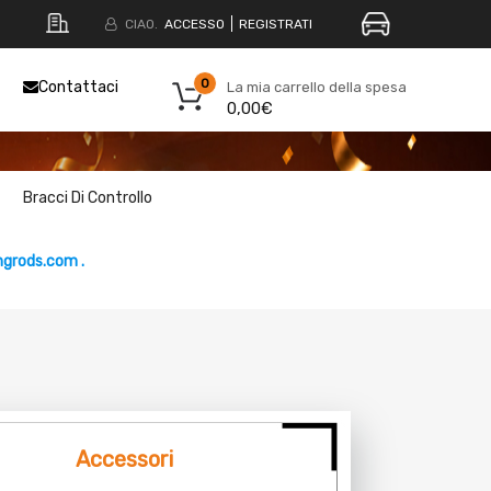
CIAO.
ACCESSO
REGISTRATI
0
Contattaci
La mia carrello della spesa
0,00€
Bracci Di Controllo
grods.com .
Accessori