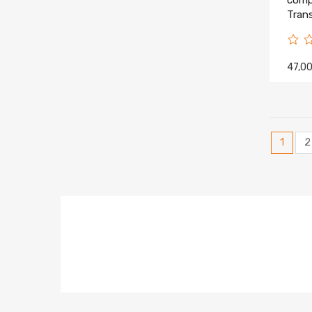
comp
Tran
7D08
47,0
1
2