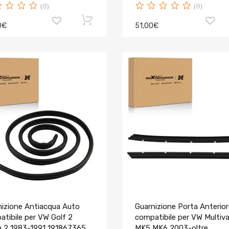
(0)
(0)
0€
51,00€
nizione Antiacqua Auto
Guarnizione Porta Anterior
tibile per VW Golf 2
compatibile per VW Multiv
a 2 1983-1991 191867365C
MK5 MK6 2003-oltre