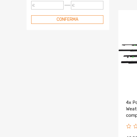
Rinforzo Paraurti Anteriore
€
€
Supporto Sollevamento
Portellone
CONFERMA
Tampone Isolante Per Motore
WJ-Rust Cornice Riparazione
WJ-Montaggio Ruota Di
Scorta
Finestra Della Porta
Kit Attrezzi Per Auto
Parti Del Sedile
Rondella Tergicristallo
Specchietto
4x Po
Set Di Attrezzi Per Auto
Weath
comp
07-11