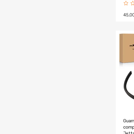
45,0
Guar
compa
Jett