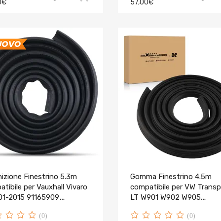
0€
57,00€
izione Finestrino 5.3m
Gomma Finestrino 4.5m
tibile per Vauxhall Vivaro
compatibile per VW Transp
01-2015 91165909
LT W901 W902 W905
416
2D1843791C
(0)
(0)