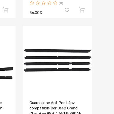
(0)
56,00€
e
Guarnizione Ant Post 4pz
an
compatibile per Jeep Grand
Cherokee 99-04 55135890AF