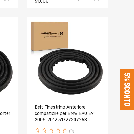
51,00€
5% SCONTO
Belt Finestrino Anteriore
orter
compatibile per BMW E90 E91
2005-2012 51727247258
Impermeabile
(0)