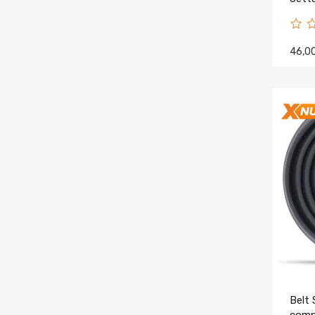
3.8M
46,0
Belt