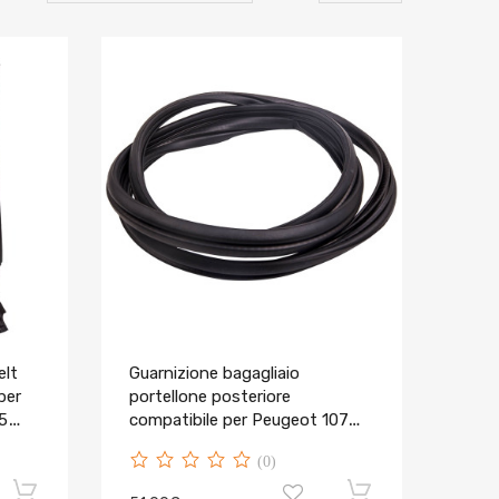
elt
Guarnizione bagagliaio
per
portellone posteriore
15
compatibile per Peugeot 107
compatibile per Citroen C1
(0)