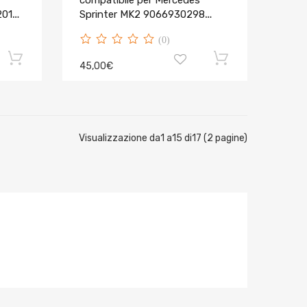
compatibile per Mercedes
2018
Sprinter MK2 9066930298
Posteriore
(0)
45,00€
Visualizzazione da1 a15 di17 (2 pagine)