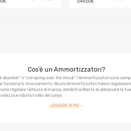
00€
549,00€
Cos'è un Ammortizzatori?
k absorber" o "coil spring over the shock". I Ammortizzatori sono sem
ve funziona lo smorzamento. Alcuni Ammortizzatori hanno regolazion
sono regolare l'altezza di marcia, dandoti la libertà di abbassare la t
ezza e ridurrà il rollio del corpo.
LEGGERE DI PIÙ
Come funziona un Ammortizzatori?
 braccio di controllo, molla elicoidale, e un ammortizzatore o un punton
 parte del peso dell'auto. Nella maggior parte dei casi, la molla è m
a si sposta verso l'alto verso il corpo dell'auto. Il meccanismo del Ammo