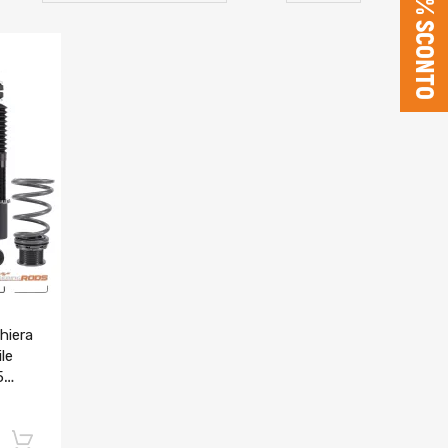
5% SCONTO
hiera
le
5