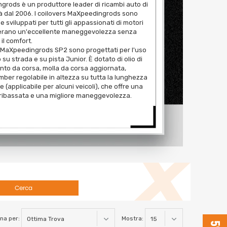
rods è un produttore leader di ricambi auto di
tà dal 2006. I coilovers MaXpeedingrods sono
e sviluppati per tutti gli appassionati di motori
erano un'eccellente maneggevolezza senza
 il comfort.
s MaXpeedingrods SP2 sono progettati per l'uso
su strada e su pista Junior. È dotato di olio di
to da corsa, molla da corsa aggiornata,
mber regolabile in altezza su tutta la lunghezza
e (applicabile per alcuni veicoli), che offre una
 ribassata e una migliore maneggevolezza.
Cerca
na per:
Mostra: