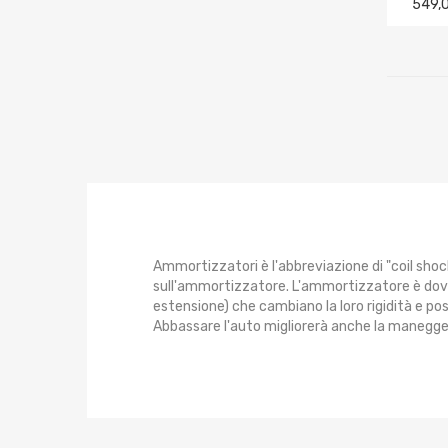
549,
Ammortizzatori è l'abbreviazione di "coil shoc
sull'ammortizzatore. L'ammortizzatore è do
estensione) che cambiano la loro rigidità e pos
Abbassare l'auto migliorerà anche la maneggevol
Il tipico sistema di sospensione dispone di un
ammortizzatore normale è che un puntone porta
montante, o sulla molla, o su entrambi, la ruot