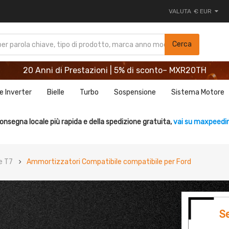
VALUTA
€ EUR
20 Anni di Prestazioni | 5% di sconto– MXR20TH
Cerca
REGISTRATI ORA E RISPARMIA 5%- CODICE： WELCOME
20 Anni di Prestazioni | 5% di sconto– MXR20TH
REGISTRATI ORA E RISPARMIA 5%- CODICE： WELCOME
e Inverter
Bielle
Turbo
Sospensione
Sistema Motore
onsegna locale più rapida e della spedizione gratuita,
vai su maxpeedin
e T7
Ammortizzatori Compatibile compatibile per Ford
S