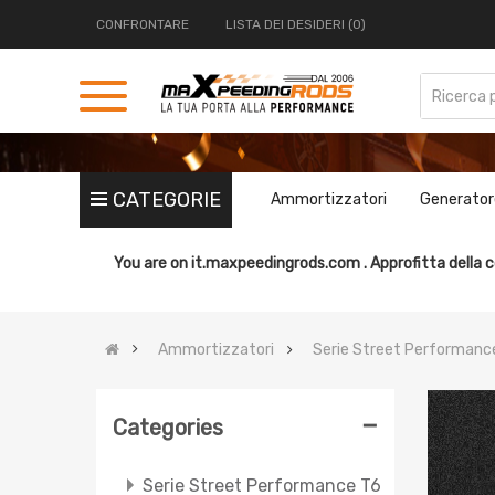
CONFRONTARE
LISTA DEI DESIDERI (0)
CATEGORIE
Ammortizzatori
Generator
You are on
it.maxpeedingrods.com .
Approfitta della c
Ammortizzatori
Serie Street Performanc
-
Categories
Serie Street Performance T6