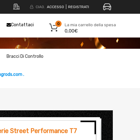
CIAO.
ACCESSO
REGISTRATI
0
Contattaci
La mia carrello della spesa
0,00€
Bracci Di Controllo
grods.com .
erie Street Performance T7