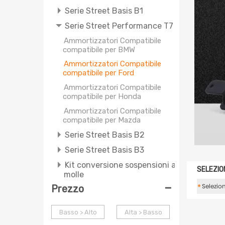
Serie Street Basis B1
Serie Street Performance T7
Ammortizzatori Compatibile
compatibile per BMW
Ammortizzatori Compatibile
compatibile per Ford
Ammortizzatori Compatibile
compatibile per Honda
Ammortizzatori Compatibile
compatibile per Mazda
Serie Street Basis B2
Serie Street Basis B3
Kit conversione sospensioni a
SELEZIO
molle
-
*
Prezzo
Serie OXR Di Ricambio OE
Molla Elicoidale
Basso > Alto
Alta > Basso
Piastre Camber