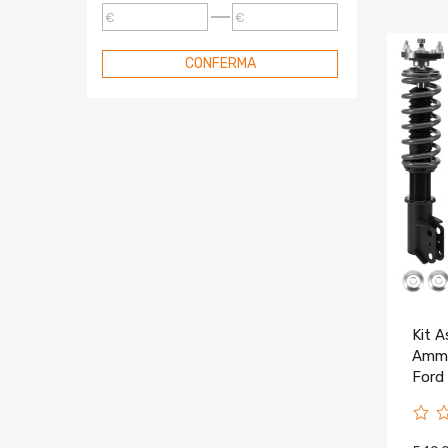
€
€
CONFERMA
Kit A
Ammo
Ford
2004