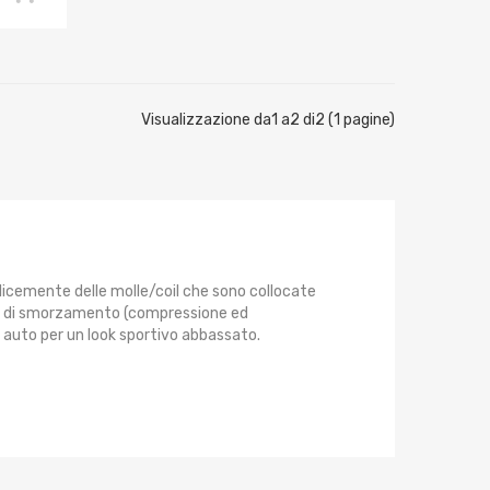
Visualizzazione da1 a2 di2 (1 pagine)
plicemente delle molle/coil che sono collocate
i di smorzamento (compressione ed
ua auto per un look sportivo abbassato.
e. La differenza tra un puntone e un
ontata sul puntone. In caso di compressione sul
rtizzatori è simile. Ha una molla a spirale più