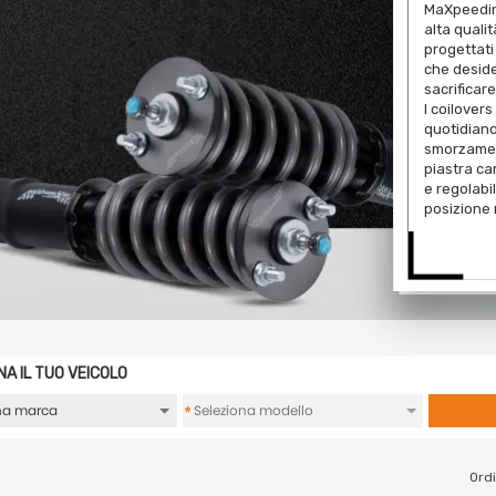
MaXpeeding
alta quali
progettati 
che desid
sacrificare
I coilover
quotidiano 
smorzamen
piastra ca
e regolabil
posizione
NA IL TUO VEICOLO
*
Ordi