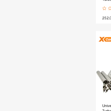
252,
Univ