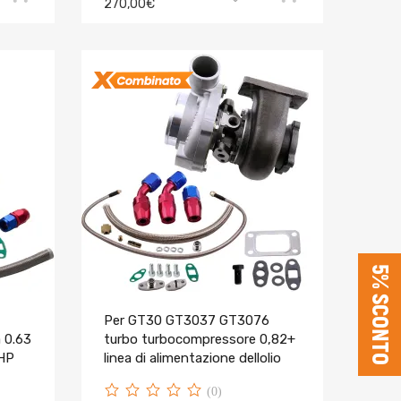
270,00€
5% SCONTO
Per GT30 GT3037 GT3076
 0.63
turbo turbocompressore 0,82+
0HP
linea di alimentazione dellolio
(0)