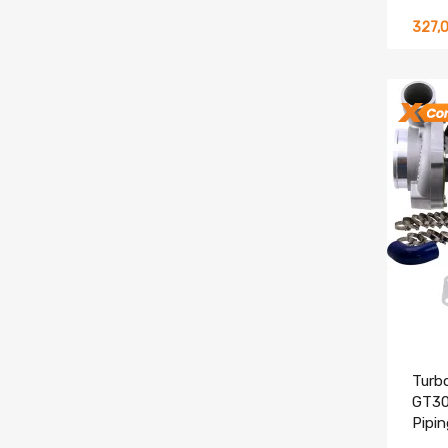
327,
Turb
GT30
Pipin