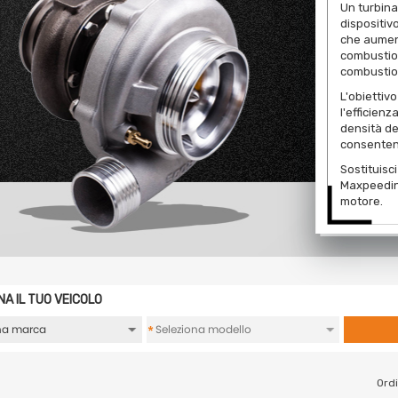
Un turbin
dispositiv
che aument
combustion
combustio
L'obiettiv
l'efficien
densità de
consenten
Sostituisc
Maxpeeding
motore.
NA IL TUO VEICOLO
*
Ordi