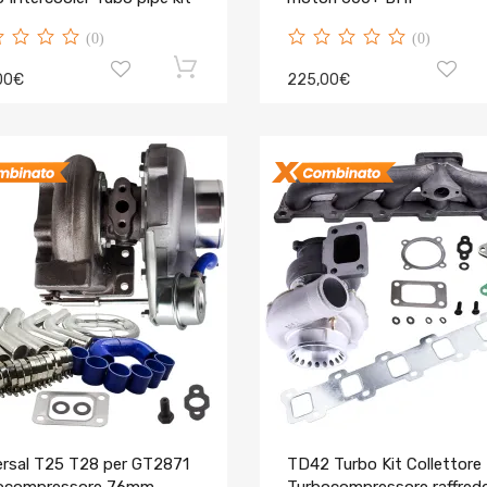
(0)
(0)
00€
225,00€
ersal T25 T28 per GT2871
TD42 Turbo Kit Collettore