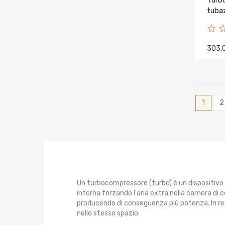
Turb
tubaz
303,
1
2
Un turbocompressore (turbo) è un dispositivo
interna forzando l'aria extra nella camera di
producendo di conseguenza più potenza. In real
nello stesso spazio.