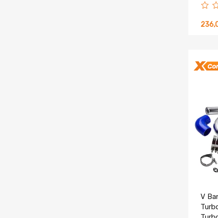
236,
V Ba
Turb
Turbo