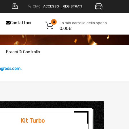
CIAO.
ACCESSO
REGISTRATI
0
Contattaci
La mia carrello della spesa
0,00€
Bracci Di Controllo
grods.com .
Kit Turbo