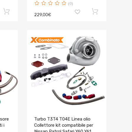
(0)
229,00€
ssore
Turbo T3T4 T04E Linea olio
i i
Collettore kit compatibile per
Nissan Patrol Safari Y60 Y61