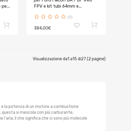
dato
per Ford Falcon BA / BF XR6
e per
FPV e kit tubi 64mm e
intercooler 76mm
(0)
384,00€
Visualizzazione da1 a15 di27 (2 pagine)
a e la potenza di un motore a combustione
, questa si mescola con più carburante,
'aria, il che significa che ci sono più molecole