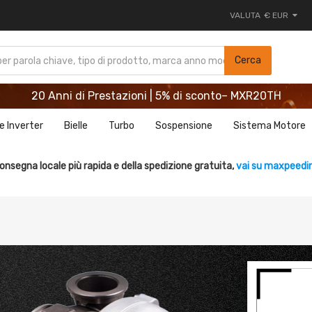
VALUTA
€ EUR
20 Anni di Prestazioni | 5% di sconto– MXR20TH
Cerca
REGISTRATI ORA E RISPARMIA 5%- CODICE： WELCOME
20 Anni di Prestazioni | 5% di sconto– MXR20TH
REGISTRATI ORA E RISPARMIA 5%- CODICE： WELCOME
e Inverter
Bielle
Turbo
Sospensione
Sistema Motore
onsegna locale più rapida e della spedizione gratuita,
vai su maxpeedin