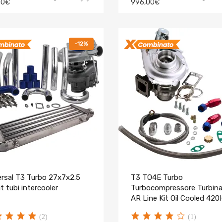
00€
996,00€
-12%
ersal T3 Turbo 27x7x2.5
T3 TO4E Turbo
it tubi intercooler
Turbocompressore Turbina
AR Line Kit Oil Cooled 42
(2)
(1)