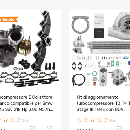
ocompressore E Collettore
Kit di aggiornamento
carico compatibile per Bmw
turbocompressore T3 T4 
X5 Suv 218 Hp 3.0d M57n
Stage III T04E con BOV
compatibile per Ford Focu
(0)
(0)
07