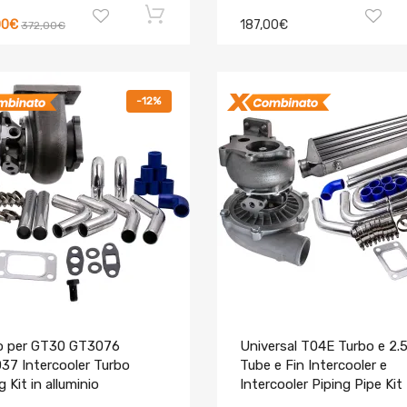
00€
187,00€
372,00€
-12%
o per GT30 GT3076
Universal T04E Turbo e 2.
37 Intercooler Turbo
Tube e Fin Intercooler e
g Kit in alluminio
Intercooler Piping Pipe Kit