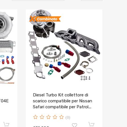
Diesel Turbo Kit collettore di
T04E
scarico compatibile per Nissan
Safari compatibile per Patrol
s 03-
GU GQ 4.2L TD42 Y60
(0)