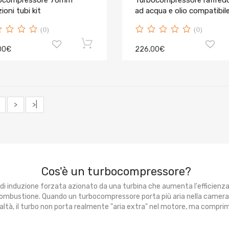
ocompressore 76mm
Turbocompressore raffred
ioni tubi kit
ad acqua e olio compatibil
Nissan Patrol Safari
(0)
(0)
00€
226,00€
>
>|
Cos'è un turbocompressore?
 di induzione forzata azionato da una turbina che aumenta l'efficienz
 combustione. Quando un turbocompressore porta più aria nella camera
tà, il turbo non porta realmente "aria extra" nel motore, ma comprime l