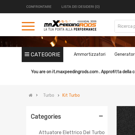
CONFRONTARE
LISTA DEI DESIDERI (0)
CATEGORIE
Ammortizzatori
Generator
You are on
it.maxpeedingrods.com .
Approfitta della c
Turbo
Kit Turbo
-
Categories
Attuatore Elettrico Del Turbo