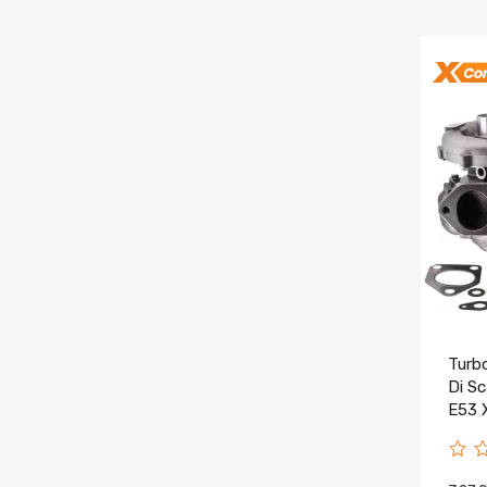
Turb
Di S
E53 
Kit