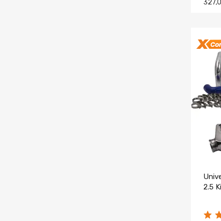
327,
Univ
2.5 K