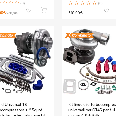
(0)
(0)
00€
318,00€
268,00€
nd Universal T3
Kit linee olio turbocompre
ocompressore + 2.5quot;
universali per GT45 per tutt
 Intercooler Tubo pipe kit
motori 600+ BHP