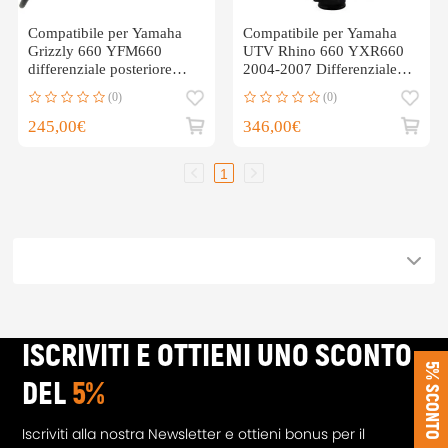
Compatibile per Yamaha
Compatibile per Yamaha
Grizzly 660 YFM660
UTV Rhino 660 YXR660
differenziale posteriore
2004-2007 Differenziale
completo per 2002 - 2008
posteriore 5UG-46101-01-
(0)
(0)
00
245,00€
346,00€
1
ISCRIVITI E OTTIENI UNO SCONTO
5% SCONTO
DEL
5%
Iscriviti alla nostra Newsletter e ottieni bonus per il