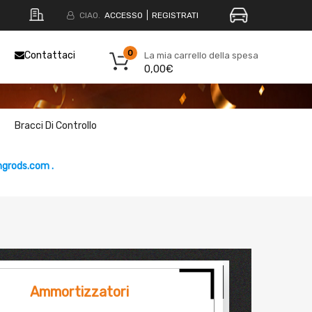
CIAO.
ACCESSO
REGISTRATI
0
Contattaci
La mia carrello della spesa
0,00€
Bracci Di Controllo
grods.com .
Ammortizzatori