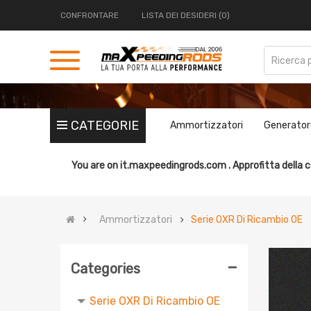
CONFRONTARE
LISTA DEI DESIDERI (0)
CATEGORIE
Ammortizzatori
Generator
Serie Street Performance T6
You are on
it.maxpeedingrods.com .
Approfitta della c
Serie Street Basis B1
Serie Street Performance T7
Ammortizzatori
Serie OXR Di Ricambio OE
Serie Street Basis B2
Serie Street Basis B3
-
Categories
Kit conversione sospensioni a
molle
Serie OXR Di Ricambio OE