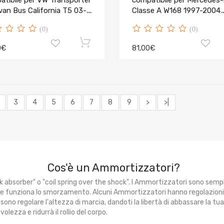
atibile per VW Transporter
compatibile per Mercedes
van Bus California T5 03-
Classe A W168 1997-2004
333614
(0)
(0)
0€
81,00€
3
4
5
6
7
8
9
>
>|
Cos'è un Ammortizzatori?
k absorber" o "coil spring over the shock". I Ammortizzatori sono sem
ve funziona lo smorzamento. Alcuni Ammortizzatori hanno regolazion
sono regolare l'altezza di marcia, dandoti la libertà di abbassare la t
ezza e ridurrà il rollio del corpo.