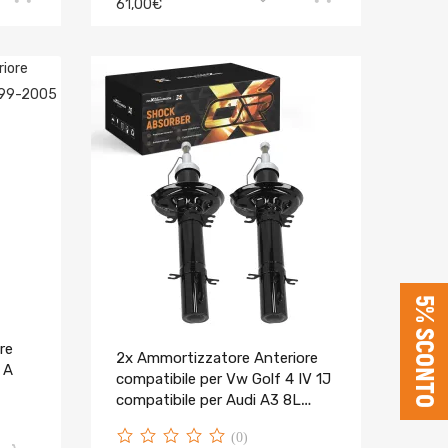
61,00€
5% SCONTO
re
2x Ammortizzatore Anteriore
 A
compatibile per Vw Golf 4 IV 1J
compatibile per Audi A3 8L
compatibile per Seat Leon
(0)
Toledo 1M