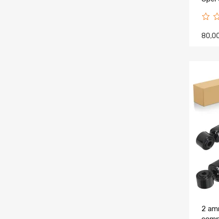
Tigra
80,0
2 amm