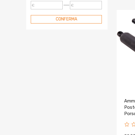
€
€
Compatibile Per Porsche
Compatibile Per Peugeot
CONFERMA
Compatibile Per Renault
Compatibile Per Skoda
Compatibile Per Smart
Compatibile Per Seat
Compatibile Per Toyota
Compatibile Per VW
Compatibile Per Volvo
Molla Elicoidale
Piastre Camber
Ammo
Poste
Pors
9555