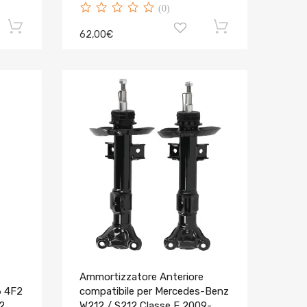
(0)
62,00€
Ammortizzatore Anteriore
6 4F2
compatibile per Mercedes-Benz
2
W212 / S212 Classe E 2009-