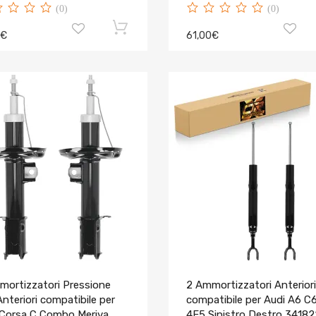
(0)
(0)
0€
61,00€
mortizzatori Pressione
2 Ammortizzatori Anteriori
nteriori compatibile per
compatibile per Audi A6 C
 Corsa C Combo Meriva
4F5 Sinistro Destro 34182