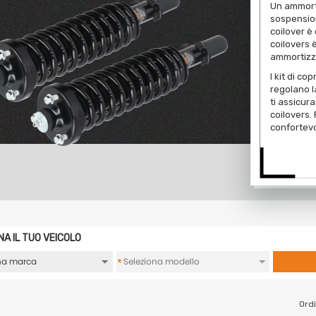
Un ammorti
sospension
coilover è 
coilovers
ammortizza
I kit di co
regolano l
ti assicur
coilovers.
confortevol
NA IL TUO VEICOLO
*
Ordi