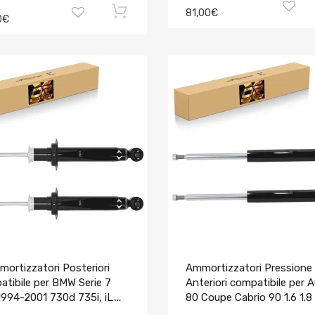
81,00€
0€
ortizzatori Posteriori
Ammortizzatori Pressione
tibile per BMW Serie 7
Anteriori compatibile per A
1994-2001 730d 735i, iL
80 Coupe Cabrio 90 1.6 1.8
 iL