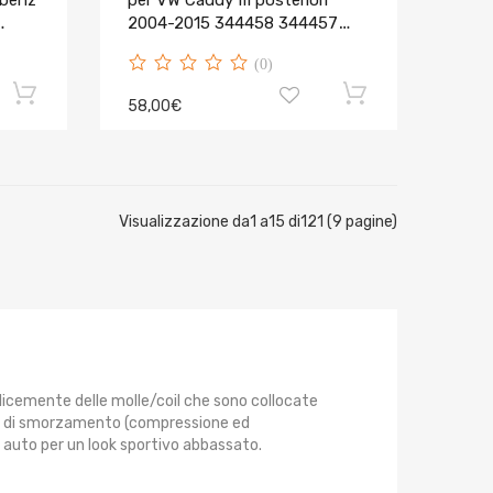
-benz
per VW Caddy III posteriori
2004-2015 344458 344457
2K5513029G
(0)
58,00€
Visualizzazione da1 a15 di121 (9 pagine)
plicemente delle molle/coil che sono collocate
i di smorzamento (compressione ed
ua auto per un look sportivo abbassato.