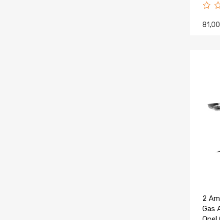
81,0
2 Am
Gas A
Opel