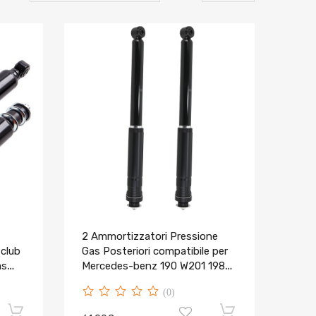
2 Ammortizzatori Pressione
 club
Gas Posteriori compatibile per
as
Mercedes-benz 190 W201 1982-
lf
1993
(0)
ering