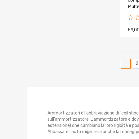
comp
Multi
19
59,0
1
2
Ammortizzatori è l'abbreviazione di "coil shoc
sull'ammortizzatore. L'ammortizzatore è do
estensione) che cambiano la loro rigidità e pos
Abbassare l'auto migliorerà anche la maneggevol