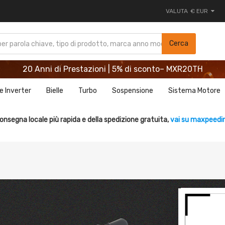
VALUTA
€ EUR
20 Anni di Prestazioni | 5% di sconto– MXR20TH
Cerca
REGISTRATI ORA E RISPARMIA 5%- CODICE： WELCOME
20 Anni di Prestazioni | 5% di sconto– MXR20TH
REGISTRATI ORA E RISPARMIA 5%- CODICE： WELCOME
e Inverter
Bielle
Turbo
Sospensione
Sistema Motore
onsegna locale più rapida e della spedizione gratuita,
vai su maxpeedin