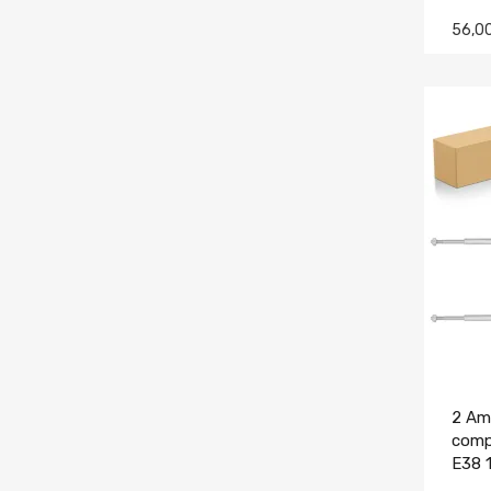
56,0
2 Amm
compa
E38 
740i,