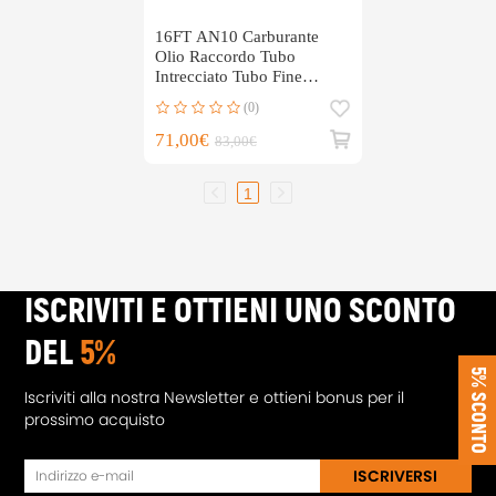
16FT AN10 Carburante
Olio Raccordo Tubo
Intrecciato Tubo Fine
Adattatore Kit
(0)
71,00€
83,00€
1
ISCRIVITI E OTTIENI UNO SCONTO
DEL
5%
5% SCONTO
Iscriviti alla nostra Newsletter e ottieni bonus per il
prossimo acquisto
ISCRIVERSI