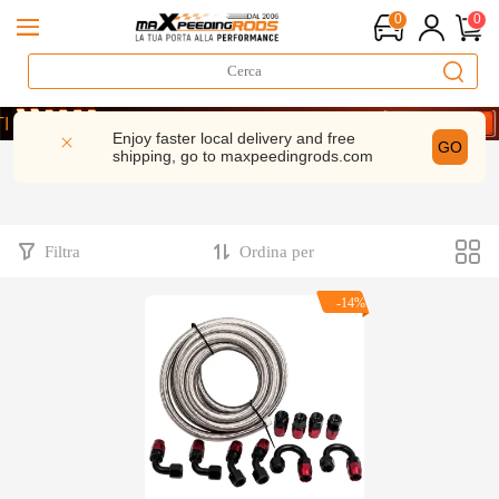
0
0
 di Prestazioni | 5% di sconto– MXR20TH
 ORA E RISPARMIA 5%- CODICE： WELCOME
Enjoy faster local delivery and free
GO
shipping, go to
maxpeedingrods.com
 di Prestazioni | 5% di sconto– MXR20TH
 ORA E RISPARMIA 5%- CODICE： WELCOME
Filtra
Ordina per
-14%