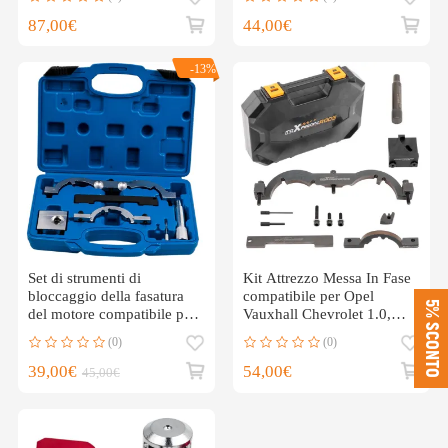
TSI
per Land Cruiser
87,00€
44,00€
-13%
Set di strumenti di
Kit Attrezzo Messa In Fase
bloccaggio della fasatura
compatibile per Opel
5% SCONTO
del motore compatibile per
Vauxhall Chevrolet 1.0,
catena compatibile per
1.2, 1.4 Tool Kit
(0)
(0)
VAUXHALL OPEL
CORSA 1000/1200 /
39,00€
54,00€
45,00€
1400cc