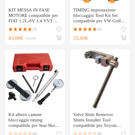
KIT MESSA IN FASE
TIMING impostazione
MOTORE compatibile per
bloccaggio Tool Kit Set
FIAT 1.2L-8V 1.4 VVT
compatibile per VW Golf V
16V compatibile per FORD
1.4 TSI 1.6 FSI
(5)
(3)
1.2 PETROL 303-1480
43,00€
55,00€
52,00€
Kit albero camme
Valve Shim Remover
bloccaggio timing
Shims Installer Tool
compatibile per Seat Skoda
compatibile per Toyota
Audi VW 1.2 1.4 1.6 TSI
Engines Hilux compatibile
(0)
(0)