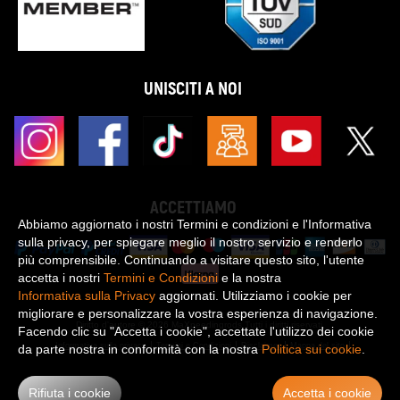
UNISCITI A NOI
ACCETTIAMO
Abbiamo aggiornato i nostri Termini e condizioni e l'Informativa
sulla privacy, per spiegare meglio il nostro servizio e renderlo
più comprensibile. Continuando a visitare questo sito, l'utente
accetta i nostri
Termini e Condizioni
e la nostra
Informativa sulla Privacy
aggiornati. Utilizziamo i cookie per
migliorare e personalizzare la vostra esperienza di navigazione.
Diritto d'autore © 2026 MaXpeedingrods Tutti i diritti riservati.
Facendo clic su "Accetta i cookie", accettate l'utilizzo dei cookie
Informativa sulla privacy
Termini e Condizioni
Disclaimer
Mappa del sito
da parte nostra in conformità con la nostra
Politica sui cookie
.
Rifiuta i cookie
Accetta i cookie