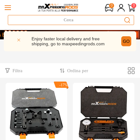
0
0
stazioni | 5% di sconto– MXR20TH
 RISPARMIA 5%- CODICE： WELCOME
Enjoy faster local delivery and free
GO
shipping, go to
maxpeedingrods.com
stazioni | 5% di sconto– MXR20TH
 RISPARMIA 5%- CODICE： WELCOME
Filtra
Ordina per
-17%