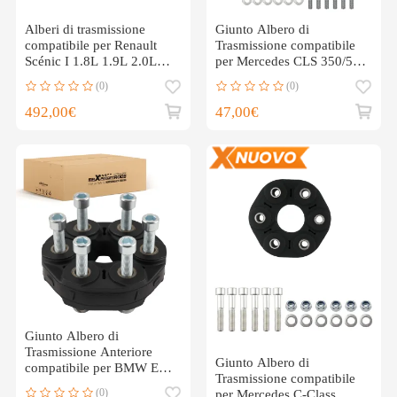
Alberi di trasmissione
Giunto Albero di
compatibile per Renault
Trasmissione compatibile
Scénic I 1.8L 1.9L 2.0L
per Mercedes CLS 350/500
2000-2003 7711135221
C219 2004-2010
(0)
(0)
2034110015
492,00€
47,00€
Giunto Albero di
Trasmissione Anteriore
Giunto Albero di
compatibile per BMW E12-
Trasmissione compatibile
E61 1974-2010
(0)
per Mercedes C-Class