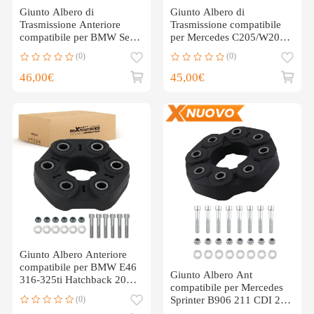
Giunto Albero di
Giunto Albero di
Trasmissione Anteriore
Trasmissione compatibile
compatibile per BMW Serie
per Mercedes C205/W205
1 E81 E82 123d 2007-
2014-2023 2054110100S1
(0)
(0)
2013
46,00€
45,00€
Giunto Albero Anteriore
compatibile per BMW E46
Giunto Albero Ant
316-325ti Hatchback 2004-
compatibile per Mercedes
2005 26111209168
(0)
Sprinter B906 211 CDI 2.1
2006-2009 2404110115