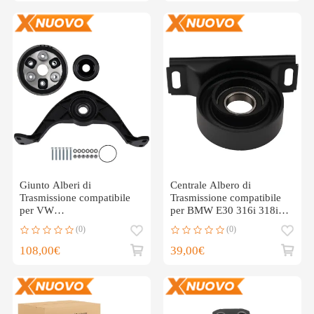
Giunto Alberi di
Centrale Albero di
Trasmissione compatibile
Trasmissione compatibile
per VW
per BMW E30 316i 318i
Alltrack/SportWagen 1.8
320i 1987-1994
(0)
(0)
2017-2019 1K0521307
26121226723
108,00€
39,00€