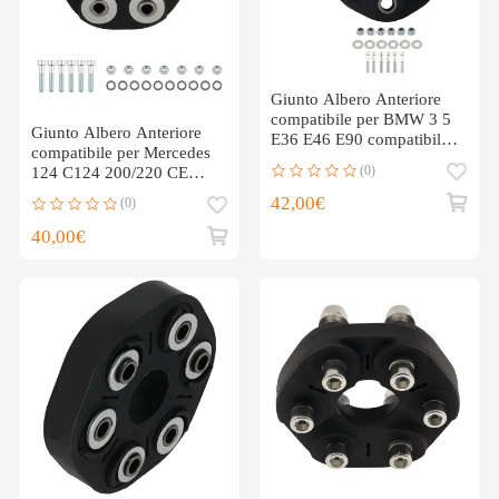
Giunto Albero Anteriore
compatibile per BMW 3 5
Giunto Albero Anteriore
E36 E46 E90 compatibile
compatibile per Mercedes
per Mini Countryman F60
(0)
124 C124 200/220 CE
26111227410
1990-1993 1244110115
42,00€
(0)
40,00€