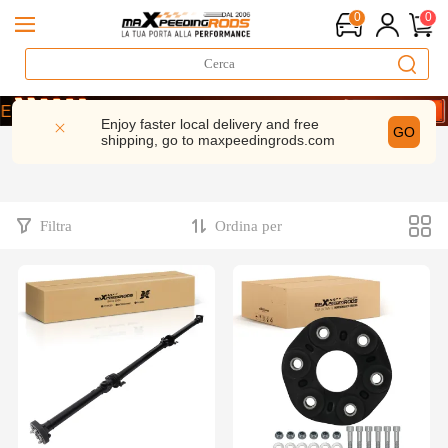
0
0
zioni | 5% di sconto– MXR20TH
ISPARMIA 5%- CODICE： WELCOME
Enjoy faster local delivery and free
GO
shipping, go to
maxpeedingrods.com
zioni | 5% di sconto– MXR20TH
ISPARMIA 5%- CODICE： WELCOME
Filtra
Ordina per