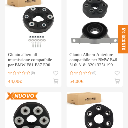
5% SCONTO
Giunto albero di
Giunto Albero Anteriore
trasmissione compatibile
compatibile per BMW E46
per BMW E81 E87 E90
316i 318i 320i 325i 1998-
E91 X1 E84 F10
2005 26111227410
(0)
(0)
26117527392
44,00€
54,00€