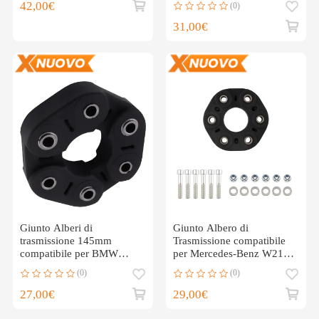
42,00€
(0)
31,00€
Giunto Alberi di
Giunto Albero di
trasmissione 145mm
Trasmissione compatibile
compatibile per BMW
per Mercedes-Benz W211
535d 545i 550i 640d
W212 A207 C207
(0)
(0)
26117546426
2114100215
27,00€
29,00€