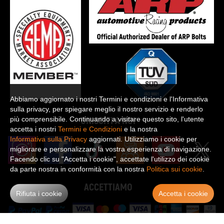
Abbiamo aggiornato i nostri Termini e condizioni e l'Informativa
sulla privacy, per spiegare meglio il nostro servizio e renderlo
UNISCITI A NOI
più comprensibile. Continuando a visitare questo sito, l'utente
accetta i nostri
Termini e Condizioni
e la nostra
Informativa sulla Privacy
aggiornati. Utilizziamo i cookie per
migliorare e personalizzare la vostra esperienza di navigazione.
Facendo clic su "Accetta i cookie", accettate l'utilizzo dei cookie
da parte nostra in conformità con la nostra
Politica sui cookie
.
ACCETTIAMO
Rifiuta i cookie
Accetta i cookie