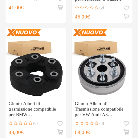
26111207785
CL203 C200 2001-02
41,00€
(0)
2104101215
45,00€
Giunto Alberi di
Giunto Albero di
trasmissione compatibile
Trasmissione compatibile
per BMW
per VW Audi A3
1/2/3/4/5/6/7/X5/X6/Z4
compatibile per Seat Altea
(0)
(0)
26117610061 43482
compatibile per Skoda Yeti
1K0521307
43,00€
68,00€