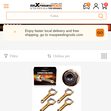
0
0
20 Anni di Prestazioni | 5% di sconto– MXR20TH
GISTRATI ORA E RISPARMIA 5%- CODICE： WELCOME
Enjoy faster local delivery and free
GO
shipping, go to
maxpeedingrods.com
20 Anni di Prestazioni | 5% di sconto– MXR20TH
GISTRATI ORA E RISPARMIA 5%- CODICE： WELCOME
Filtra
Ordina per