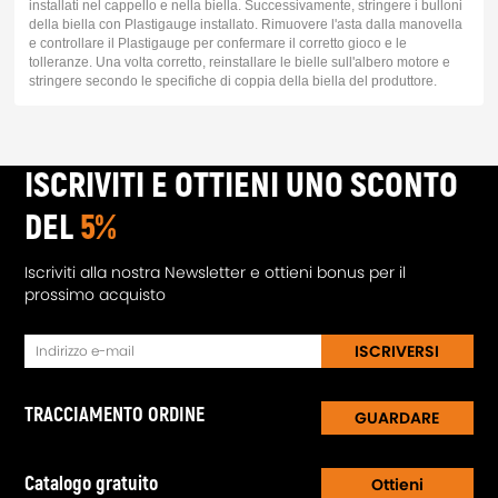
installati nel cappello e nella biella. Successivamente, stringere i bulloni
della biella con Plastigauge installato. Rimuovere l'asta dalla manovella
e controllare il Plastigauge per confermare il corretto gioco e le
tolleranze. Una volta corretto, reinstallare le bielle sull'albero motore e
stringere secondo le specifiche di coppia della biella del produttore.
ISCRIVITI E OTTIENI UNO SCONTO
DEL
5%
Iscriviti alla nostra Newsletter e ottieni bonus per il
prossimo acquisto
ISCRIVERSI
TRACCIAMENTO ORDINE
GUARDARE
Catalogo gratuito
Ottieni