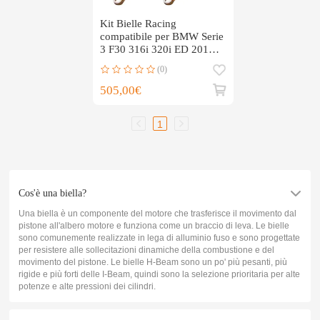
Kit Bielle Racing
compatibile per BMW Serie
3 F30 316i 320i ED 2012-
2015 138.5mm ARP 2000
(0)
505,00€
1
Cos'è una biella?
Una biella è un componente del motore che trasferisce il movimento dal
pistone all'albero motore e funziona come un braccio di leva. Le bielle
sono comunemente realizzate in lega di alluminio fuso e sono progettate
per resistere alle sollecitazioni dinamiche della combustione e del
movimento del pistone. Le bielle H-Beam sono un po' più pesanti, più
rigide e più forti delle I-Beam, quindi sono la selezione prioritaria per alte
potenze e alte pressioni dei cilindri.