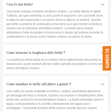
Cosa fa una biella?
Una biella collega il pistone all'albero motore. La biella stessa è rigida.
Tuttavia, ad ogni estremità ci sono punti di rotazione con cuscinetti dove
si attacca alla manovella e un perno dove si attacca al pistone. Questo
permette al pistone di continuare a muoversi su e giù mentre la biella si
muove con la rotazione dell'albero motore. La biella deve essere
abbastanza forte da gestire la forza verso il basso del pistone durante la
combustione e la forza contro l'albero motore sul perno di biella.
5% SCONTO
Come misurare la lunghezza della biella？
La lunghezza della biella di un motore viene determinata misurando la
distanza tra i punti centrali del foro dello spinotto del pistone e il foro del
perno dell'albero motore.
Come installare le bielle sull'albero a gomiti？
Una volta che avete installato le bielle e i pistoni assemblati attraverso
gli alesaggi del blocco motore, il passo successivo è l'installazione delle
bielle alle sezioni di corsa dell'albero motore. La biella dovrebbe avere il
tappo corrispondente e il corretto orientamento del tappo per il
montaggio. I cuscinetti di biella della misura corretta devono essere