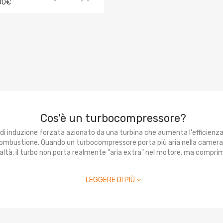
00€
Cos'è un turbocompressore?
 di induzione forzata azionato da una turbina che aumenta l'efficienz
 combustione. Quando un turbocompressore porta più aria nella camera
tà, il turbo non porta realmente "aria extra" nel motore, ma comprime l
LEGGERE DI PIÙ
Come funziona un turbocompressore?
re su un turbocompressore è che è composto da due sezioni principali:
giamento della turbina. Quando il tuo motore è in funzione crea gas di s
sti gas caldi e in rapido movimento sono usati per guidare la ruota dell