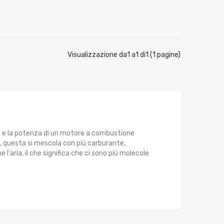
Visualizzazione da1 a1 di1 (1 pagine)
a e la potenza di un motore a combustione
, questa si mescola con più carburante,
'aria, il che significa che ci sono più molecole
 la turbina e il compressore. La turbina
carico, questi gas di scarico sarebbero
a turbina. Dall'altro lato, c'è il compressore.