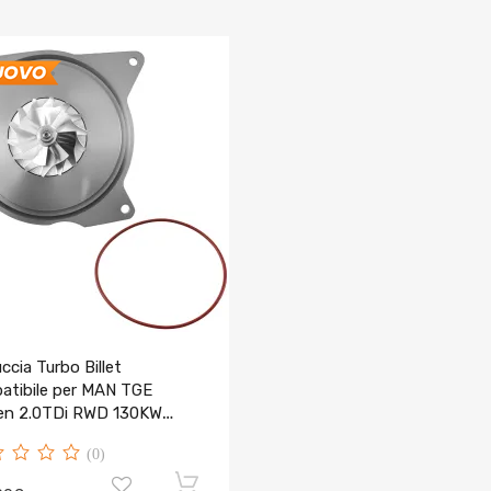
ccia Turbo Billet
atibile per MAN TGE
en 2.0TDi RWD 130KW
-2024 10009710225
(0)