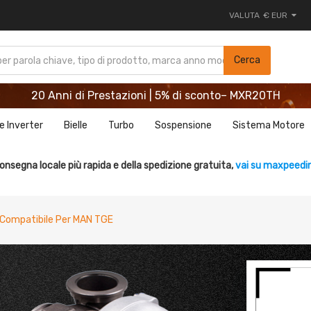
VALUTA
€ EUR
20 Anni di Prestazioni | 5% di sconto– MXR20TH
Cerca
REGISTRATI ORA E RISPARMIA 5%- CODICE： WELCOME
20 Anni di Prestazioni | 5% di sconto– MXR20TH
REGISTRATI ORA E RISPARMIA 5%- CODICE： WELCOME
e Inverter
Bielle
Turbo
Sospensione
Sistema Motore
onsegna locale più rapida e della spedizione gratuita,
vai su maxpeedin
 Compatibile Per MAN TGE