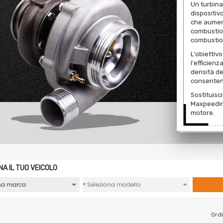
Un turbin
dispositiv
che aument
combustion
combustio
L'obiettiv
l'efficien
densità de
consenten
Sostituisc
Maxpeeding
motore.
NA IL TUO VEICOLO
*
Ordi