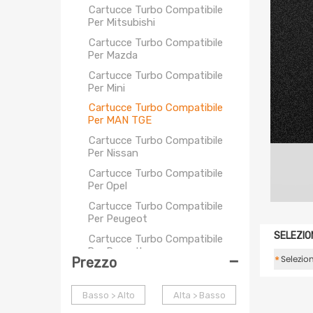
Cartucce Turbo Compatibile
Per Mitsubishi
Cartucce Turbo Compatibile
Per Mazda
Cartucce Turbo Compatibile
Per Mini
Cartucce Turbo Compatibile
Per MAN TGE
Cartucce Turbo Compatibile
Per Nissan
Cartucce Turbo Compatibile
Per Opel
Cartucce Turbo Compatibile
Per Peugeot
SELEZIO
Cartucce Turbo Compatibile
Per Renault
-
*
Prezzo
Cartucce Turbo Compatibile
Per Saab
Basso > Alto
Alta > Basso
Cartucce Turbo Compatibile