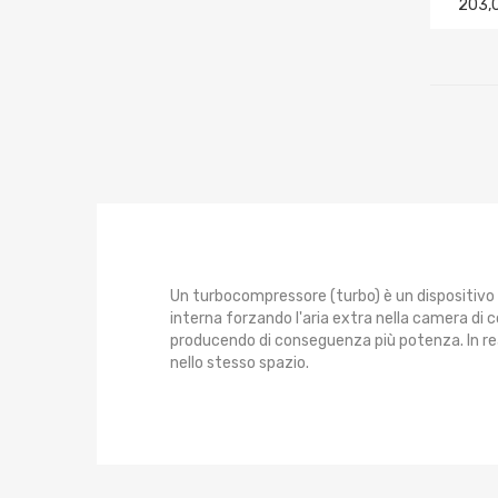
203,
Un turbocompressore (turbo) è un dispositivo
interna forzando l'aria extra nella camera di
producendo di conseguenza più potenza. In real
nello stesso spazio.
L'osservazione più elementare che possiamo fa
consiste nella ruota della turbina e nell'allog
altrimenti sprecati, ma su un motore turbo, que