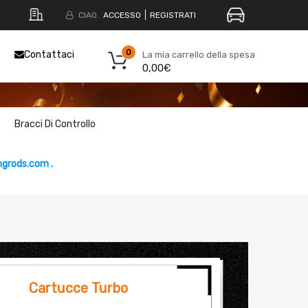
CIAO.
ACCESSO
REGISTRATI
0
Contattaci
La mia carrello della spesa
0,00€
Bracci Di Controllo
grods.com .
Cartucce Turbo