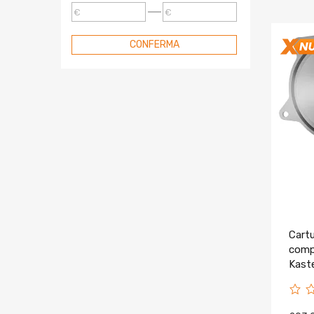
Per Subaru
€
€
Cartucce Turbo Compatibile
Per Snowmobiles
CONFERMA
Cartucce Turbo Compatibile
Per Smart
Cartucce Turbo Compatibile
Per Suzuki
Cartucce Turbo Compatibile
Per Toyota
Cartucce Turbo Compatibile
Per VW
Cartucce Turbo Compatibile
Per Volvo
Kit Turbo
Cartu
Valvola Di Sfiato
comp
Kast
2017