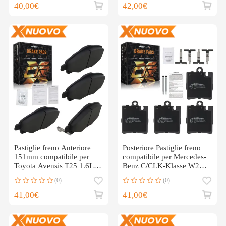
40,00€
42,00€
Pastiglie freno Anteriore
Posteriore Pastiglie freno
151mm compatibile per
compatibile per Mercedes-
Toyota Avensis T25 1.6L
Benz C/CLK-Klasse W203
1.8L 2003-2008
CL203 C209
(0)
(0)
41,00€
41,00€