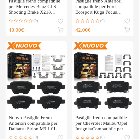
Pastiglie freno compatibile
Pastiglie freno Anteriori
per Mercedes-Benz CLS
compatibile per Ford
Shooting Brake X218
Ecosport Kuga Focus
Posteriore 2012-2017
2013-2023 4 pezzi
(0)
(0)
43,00€
42,00€
Nuovo Pastiglie Freno
Pastiglie freno compatibile
Anteriori compatibile per
per Chevrolet Malibu/Opel
Daihatsu Sirion M3 1.0L-
Insignia/Compatibile per
1.5L 2005-2025
Saab 9-5 Posteriore
(0)
(0)