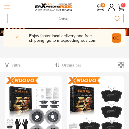
0
0
 sconto– MXR20TH
- CODICE： WELCOME
Enjoy faster local delivery and free
GO
shipping, go to
maxpeedingrods.com
 sconto– MXR20TH
- CODICE： WELCOME
Filtra
Ordina per