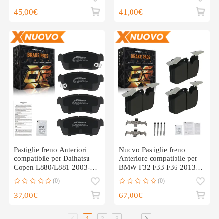
45,00€
41,00€
Pastiglie freno Anteriori
Nuovo Pastiglie freno
compatibile per Daihatsu
Anteriore compatibile per
Copen L880/L881 2003-
BMW F32 F33 F36 2013-
2012 5581080G12
2021 34106866072
(0)
(0)
37,00€
67,00€
...
1
2
3