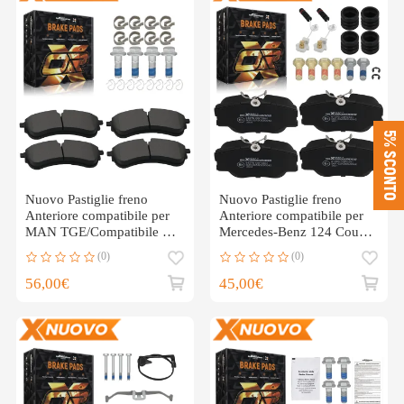
5% SCONTO
Nuovo Pastiglie freno
Nuovo Pastiglie freno
Anteriore compatibile per
Anteriore compatibile per
MAN TGE/Compatibile per
Mercedes-Benz 124 Coupe
VW Crafter Bus 2.0L
220/230 CE C124
(0)
(0)
2017-2024
56,00€
45,00€