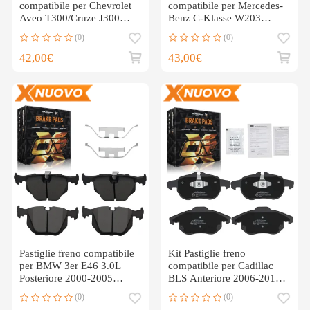
compatibile per Chevrolet
compatibile per Mercedes-
Aveo T300/Cruze J300
Benz C-Klasse W203
2009-2025
CL203 S203 2000-2011
(0)
(0)
42,00€
43,00€
Pastiglie freno compatibile
Kit Pastiglie freno
per BMW 3er E46 3.0L
compatibile per Cadillac
Posteriore 2000-2005
BLS Anteriore 2006-2010
34216790071 4x
93188112 12803551
(0)
(0)