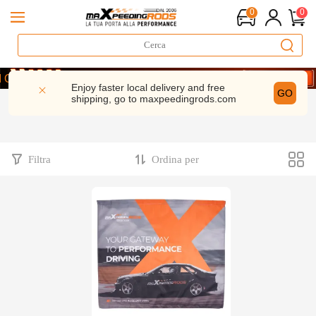
0
0
di Prestazioni | 5% di sconto– MXR20TH
ORA E RISPARMIA 5%- CODICE： WELCOME
Enjoy faster local delivery and free
GO
shipping, go to
maxpeedingrods.com
di Prestazioni | 5% di sconto– MXR20TH
ORA E RISPARMIA 5%- CODICE： WELCOME
Filtra
Ordina per