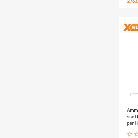
276,
Ammo
ssett
per 
EJ E