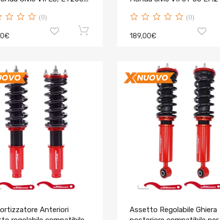
ET
(0)
(0)
00€
189,00€
rtizzatore Anteriori
Assetto Regolabile Ghiera