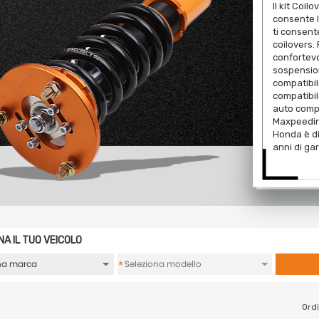
Il kit Coi
consente l
ti consent
coilovers.
confortevol
sospensio
compatibil
compatibil
auto compa
Maxpeeding
Honda è di
anni di ga
NA IL TUO VEICOLO
*
Ordi