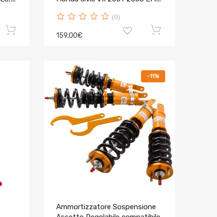
ES, ET
(0)
159,00€
-11%
Ammortizzatore Sospensione