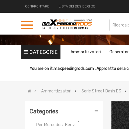
CONFRONTARE
LISTA DEI DESIDERI (0)
Serie Street Performance T6
CATEGORIE
Ammortizzatori
Generator
Serie Street Basis B1
Serie Street Performance T7
You are on
it.maxpeedingrods.com .
Approfitta della c
Serie Street Basis B2
Serie Street Basis B3
Ammortizzatori
Serie Street Basis B3
Ammortizzatori Compatibile
Per Jaguar
Ammortizzatori Compatibile
-
Categories
Per Mini
Ammortizzatori Compatibile
Per Mercedes-Benz