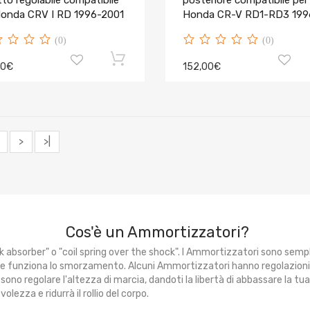
to regolabile compatibile
posteriore compatibile per
Honda CRV I RD 1996-2001
Honda CR-V RD1-RD3 199
2001 2.0
(0)
(0)
00€
152,00€
>
>|
Cos'è un Ammortizzatori?
k absorber" o "coil spring over the shock". I Ammortizzatori sono sem
ve funziona lo smorzamento. Alcuni Ammortizzatori hanno regolazion
sono regolare l'altezza di marcia, dandoti la libertà di abbassare la t
ezza e ridurrà il rollio del corpo.