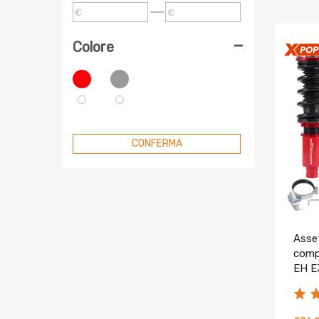
Per Skoda
€
€
Ammortizzatori Compatibile
Per Toyota
-
Colore
Kit conversione sospensioni a
molle
Serie OXR Di Ricambio OE
Molla Elicoidale
Piastre Camber
CONFERMA
Asset
compa
EH E
Coilo