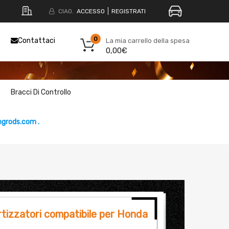
CIAO.
ACCESSO
REGISTRATI
0
Contattaci
La mia carrello della spesa
0,00€
Bracci Di Controllo
grods.com .
izzatori compatibile per Honda