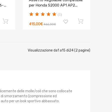
Assetto Regolabile compatibile
6-
per Honda S2000 AP1 AP2
1999-2009 Lowering Kit
(1)
415,00€
466,00€
Visualizzazione da1 a15 di24 (2 pagine)
plicemente delle molle/coil che sono collocate
i di smorzamento (compressione ed
ua auto per un look sportivo abbassato.