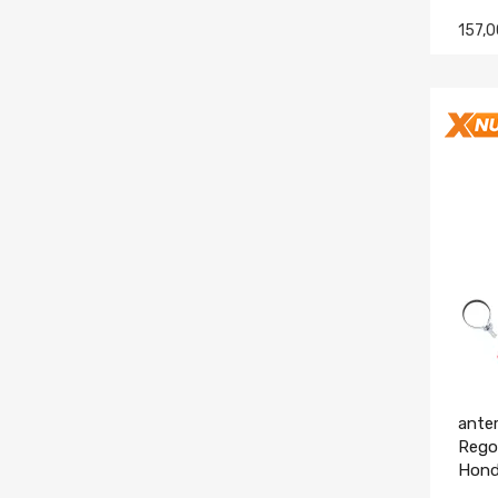
157,
anter
Regol
Hond
CW C