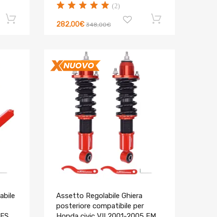
(2)
per Acura CL YA1 1997-1999
Lowering Kit
282,00€
348,00€
abile
Assetto Regolabile Ghiera
posteriore compatibile per
 ES,
Honda civic VII 2001-2005 EM2