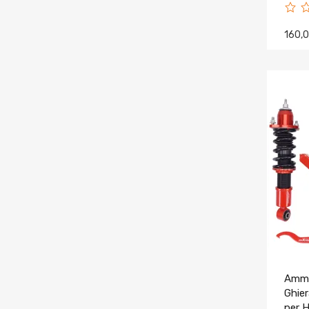
160,
Ammo
Ghier
per H