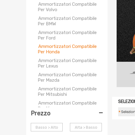
Ammortizzatori Compatibile
Per Volvo
Ammortizzatori Compatibile
Per BMW
Ammortizzatori Compatibile
Per Ford
Ammortizzatori Compatibile
Per Honda
Ammortizzatori Compatibile
Per Lexus
Ammortizzatori Compatibile
Per Mazda
Ammortizzatori Compatibile
Per Mitsubishi
SELEZIO
Ammortizzatori Compatibile
Per Nissan
-
*
Prezzo
Ammortizzatori Compatibile
Per Subaru
Basso > Alto
Alta > Basso
Ammortizzatori Compatibile