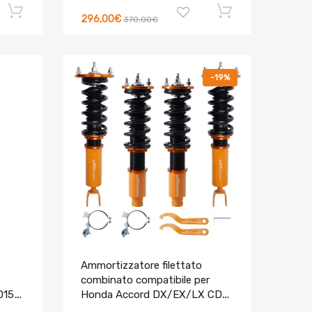
296,00€
370,00€
-19%
Ammortizzatore filettato
combinato compatibile per
015
Honda Accord DX/EX/LX CD5
CD7 1994-1997 / Compatibile