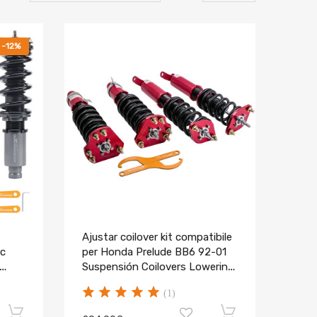
-12%
Ajustar coilover kit compatibile
ic
per Honda Prelude BB6 92-01
Suspensión Coilovers Lowering
Kit
(1)