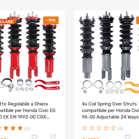
-18%
to Regolabile a Ghiera
4x Coil Spring Over Struts
tibile per Honda Civic EG
compatibile per Honda Civ
J EK EM 1992-00 CRX
96-00 Adjustable 24 Ways
ver
suspension
(5)
(0)