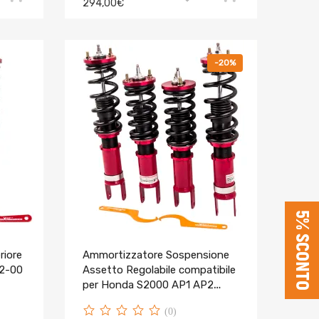
294,00€
-20%
5% SCONTO
riore
Ammortizzatore Sospensione
92-00
Assetto Regolabile compatibile
per Honda S2000 AP1 AP2
1999-2009 Lowering Kit
(0)