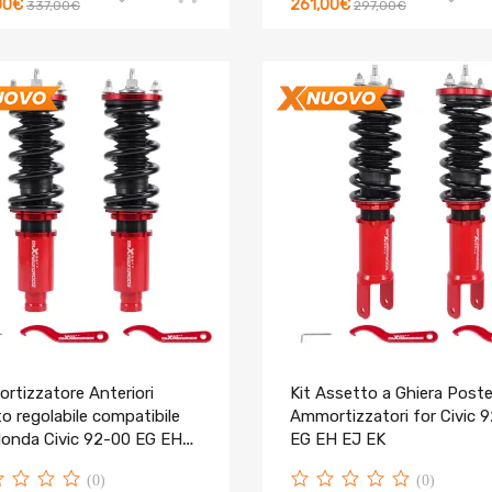
00€
261,00€
337,00€
297,00€
rtizzatore Anteriori
Kit Assetto a Ghiera Poste
o regolabile compatibile
Ammortizzatori for Civic 
Honda Civic 92-00 EG EH
EG EH EJ EK
K
(0)
(0)