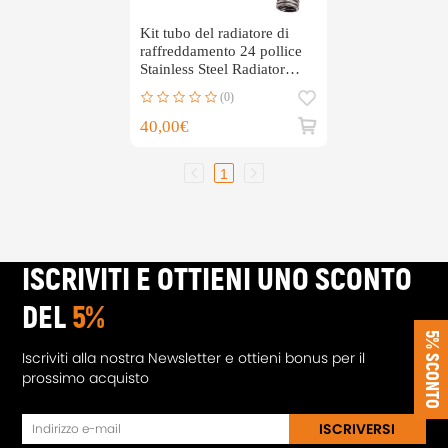
Kit tubo del radiatore di
raffreddamento 24 pollice
Stainless Steel Radiator
Hose Kit
(0)
40,00€
1
ISCRIVITI E OTTIENI UNO SCONTO
DEL
5%
5% SCONTO
Iscriviti alla nostra Newsletter e ottieni bonus per il
prossimo acquisto
ISCRIVERSI