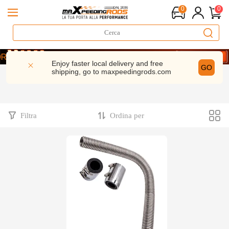
0
0
 Prestazioni | 5% di sconto– MXR20TH
A E RISPARMIA 5%- CODICE： WELCOME
Enjoy faster local delivery and free
GO
shipping, go to
maxpeedingrods.com
 Prestazioni | 5% di sconto– MXR20TH
A E RISPARMIA 5%- CODICE： WELCOME
Filtra
Ordina per