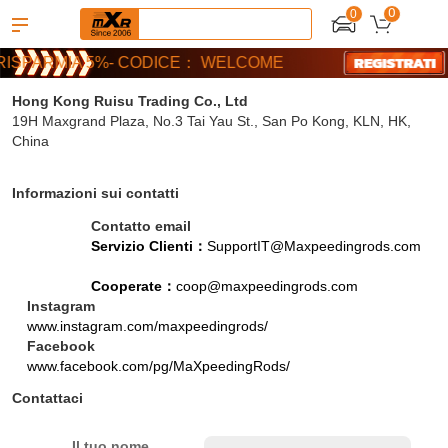
0
0
Contattaci
azioni | 5% di sconto– MXR20TH
ISPARMIA 5%- CODICE： WELCOME
La nostra posizione
azioni | 5% di sconto– MXR20TH
Hong Kong Ruisu Trading Co., Ltd
19H Maxgrand Plaza, No.3 Tai Yau St., San Po Kong, KLN, HK,
ISPARMIA 5%- CODICE： WELCOME
China
Informazioni sui contatti
Contatto email
Servizio Clienti：
SupportIT@Maxpeedingrods.com
Cooperate：
coop@maxpeedingrods.com
Instagram
www.instagram.com/maxpeedingrods/
Facebook
www.facebook.com/pg/MaXpeedingRods/
Contattaci
Il tuo nome