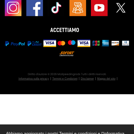
ACCETTIAMO
Diritto d'autore © 2026 MaXpeedingrods Tutti i diritti riservati.
Informativa sulla privacy
Termini e Condizioni
Disclaimer
Mappa del sito
Abbiamo aggiornato i nostri Termini e condizioni e l'Informativa