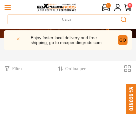
0
0
R
Enjoy faster local delivery and free
GO
shipping, go to
maxpeedingrods.com
R
Filtra
Ordina per
5% SCONTO